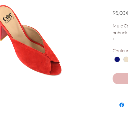
95,00 
Mule Co
nubuck f
!
Couleu
Nos poin
Disponi
Chaus'en
Denis C
Ref : 61