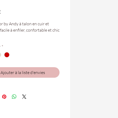
Prix
€
r by Andy à talon en cuir et
acile à enfiler, confortable et chic
r
*
tures vont du 35 au 41.
bles dans votre boutique
 Folie de Saint-Gilles et Saint-
Ajouter à la liste d'envies
oté Flex !
58