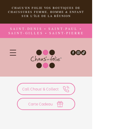
CHAUS'EN FOLIE VOS BOUTIQUES DE
CHAUSSURES FEMME, HOMME & ENFANT
SUR L'ÎLE DE LA RÉUNION
SAINT-DENIS • SAINT-PAUL •
SAINT-GILLES • SAINT-PIERRE
Call Chaus' & Collect
Carte Cadeau