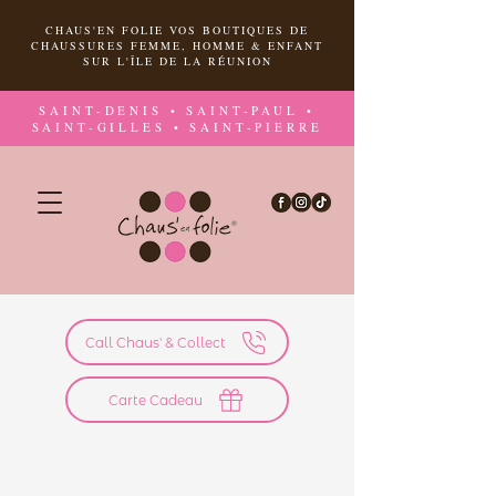
CHAUS'EN FOLIE VOS BOUTIQUES DE
CHAUSSURES FEMME, HOMME & ENFANT
SUR L'ÎLE DE LA RÉUNION
SAINT-DENIS • SAINT-PAUL •
SAINT-GILLES • SAINT-PIERRE
Call Chaus' & Collect
Carte Cadeau