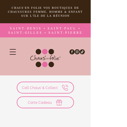
CHAUS'EN FOLIE VOS BOUTIQUES DE
CHAUSSURES FEMME, HOMME & ENFANT
SUR L'ÎLE DE LA RÉUNION
SAINT-DENIS • SAINT-PAUL •
SAINT-GILLES • SAINT-PIERRE
Call Chaus' & Collect
Carte Cadeau