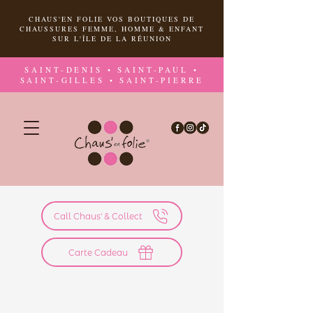
CHAUS'EN FOLIE VOS BOUTIQUES DE
CHAUSSURES FEMME, HOMME & ENFANT
SUR L'ÎLE DE LA RÉUNION
SAINT-DENIS • SAINT-PAUL •
SAINT-GILLES • SAINT-PIERRE
Call Chaus' & Collect
Carte Cadeau