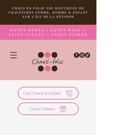
CHAUS'EN FOLIE VOS BOUTIQUES DE
CHAUSSURES FEMME, HOMME & ENFANT
SUR L'ÎLE DE LA RÉUNION
SAINT-DENIS • SAINT-PAUL •
SAINT-GILLES • SAINT-PIERRE
Call Chaus' & Collect
Carte Cadeau