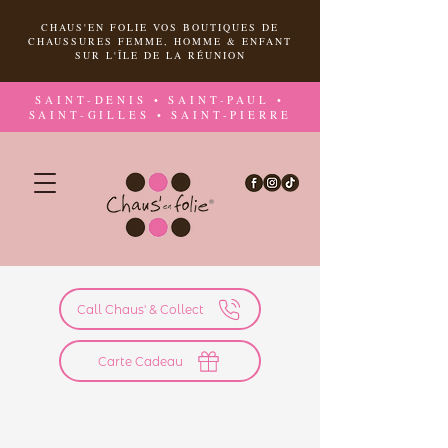
CHAUS'EN FOLIE VOS BOUTIQUES DE
CHAUSSURES FEMME, HOMME & ENFANT
SUR L'ÎLE DE LA RÉUNION
SAINT-DENIS • SAINT-PAUL •
SAINT-GILLES • SAINT-PIERRE
Call Chaus' & Collect
Carte Cadeau