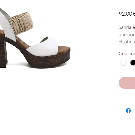
92,00 
Sandale
une brid
élastiqu
un ajus
Couleu
ergonom
fabriqué
technol
Hauteur 
avant 2
Nos poin
Disponi
Chaus'e