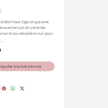
Prix
€
 à talon haut, tige conçue avec
e avant en cuir et une bride
e sur le cou-de-pied en cuir pour
tement facile. Semelle
r
*
ique en cuir et gel, conçue et
e à la main avec les dernières
ogies pour un plus grand confort.
de la semelle arrière 9,5 cm et
Ajouter à la liste d'envies
,5 cm.
tures vont du 35 au 41.
bles dans votre boutique
n Folie Coté Flex !