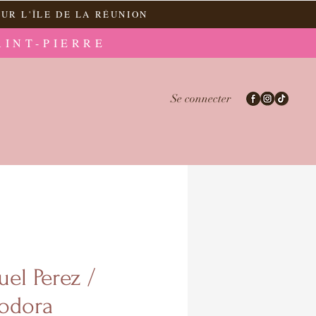
UR L'ÎLE DE LA RÉUNION
AINT-PIERRE
Se connecter
el Perez /
odora