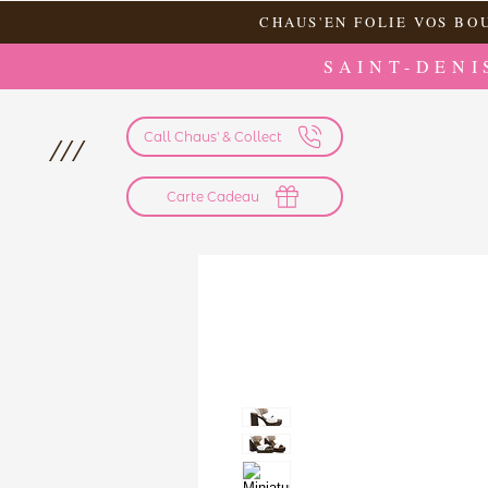
CHAUS'EN FOLIE VOS BO
SAINT-DENI
Call Chaus' & Collect
///
Carte Cadeau