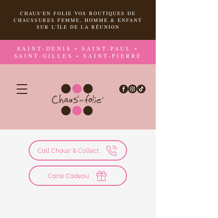
CHAUS'EN FOLIE VOS BOUTIQUES DE
CHAUSSURES FEMME, HOMME & ENFANT
SUR L'ÎLE DE LA RÉUNION
SAINT-DENIS • SAINT-PAUL •
SAINT-GILLES • SAINT-PIERRE
Call Chaus' & Collect
Carte Cadeau