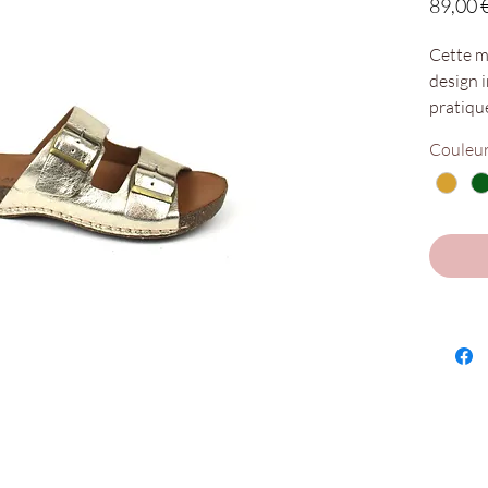
89,00 
Cette mu
design 
pratiqu
Pour la
Couleu
elle arb
permette
maintien
facileme
Nos poin
Disponi
Chaus'e