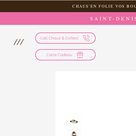
CHAUS'EN FOLIE VOS BO
SAINT-DENI
Call Chaus' & Collect
///
Carte Cadeau