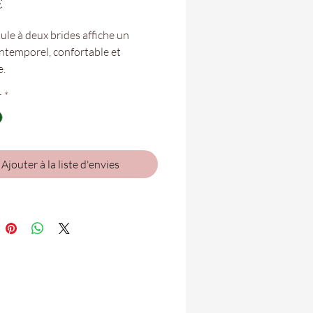
Prix
€
le à deux brides affiche un
intemporel, confortable et
e.
 touche de raffinement en plus,
r
*
ore deux boucles dorées qui
nt de l’ajuster pour un parfait
. Elle reste sobre pour s’adapter
nt à toutes vos tenues.
Ajouter à la liste d'envies
tures vont du 35 au 41.
bles dans vos boutiques
n Folie Coté Flex et Hermitage !