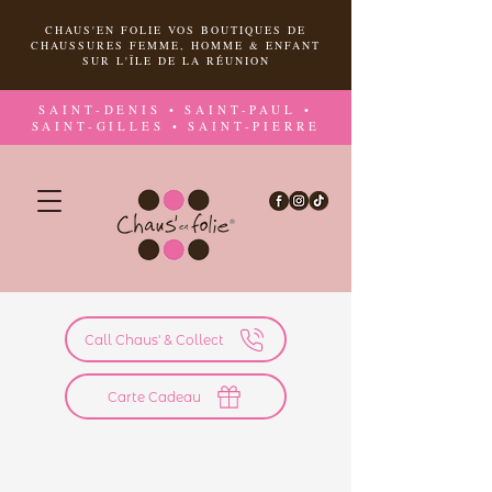
CHAUS'EN FOLIE VOS BOUTIQUES DE
CHAUSSURES FEMME, HOMME & ENFANT
SUR L'ÎLE DE LA RÉUNION
SAINT-DENIS • SAINT-PAUL •
SAINT-GILLES • SAINT-PIERRE
Call Chaus' & Collect
Carte Cadeau