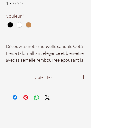
Prix
133,00 €
Couleur
*
Découvrez notre nouvelle sandale Coté
Flex à talon, alliant élégance et bien-être
avec sa semelle rembourrée épousant la
forme du pied et son talon offrant
stabilité et confiance. Avec sa bride
Coté Flex
ajustable avec scratch et ses matériaux
de qualité, cette sandale est un must-
15 rue de la compagnie
have pour les femmes modernes qui
97400 Saint Denis.
privilégient le confort sans
Du Lundi au Samedi
compromettre leur allure chic.
De 9h00 à 19h00.
Nos pointures vont du 36 au 41.
Tél : 0262 28 94 55